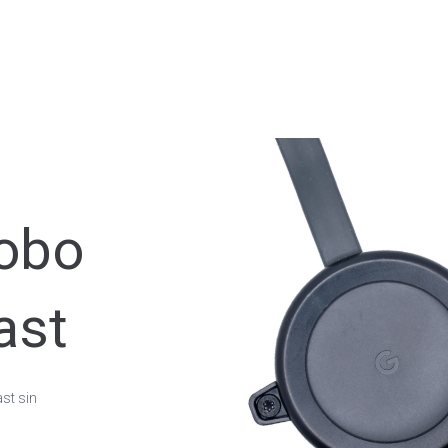
robo
ast
st sin