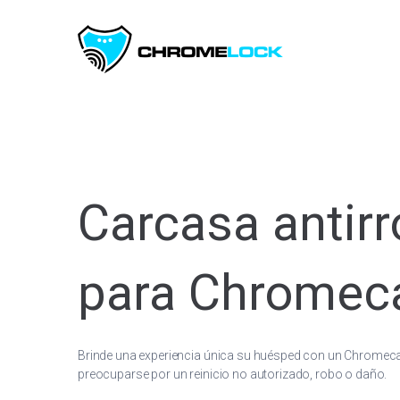
Carcasa antir
para Chromec
Brinde una experiencia única su huésped con un Chromeca
preocuparse por un reinicio no autorizado, robo o daño.