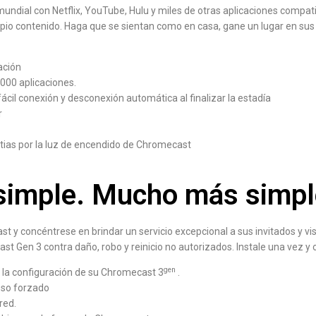
 mundial con Netflix, YouTube, Hulu y miles de otras aplicaciones comp
ropio contenido. Haga que se sientan como en casa, gane un lugar en sus
ación
000 aplicaciones.
fácil conexión y desconexión automática al finalizar la estadía
r
tias por la luz de encendido de Chromecast
simple. Mucho más simpl
 y concéntrese en brindar un servicio excepcional a sus invitados y vi
 Gen 3 contra daño, robo y reinicio no autorizados. Instale una vez y
gen
 la configuración de su Chromecast 3
.
eso forzado
red.