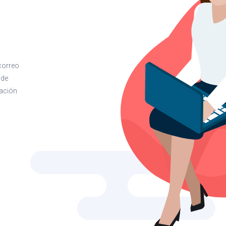
correo
 de
tación