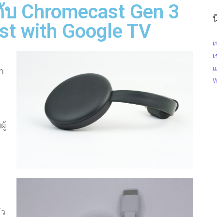
วกับ Chromecast Gen 3
t with Google TV
เ
เ
แ
า
W
ู้
ัว